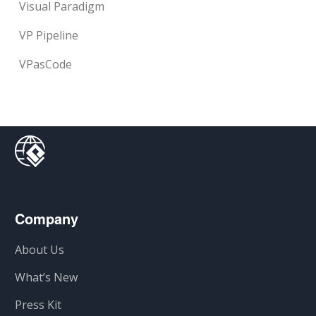
Visual Paradigm
VP Pipeline
VPasCode
Company
About Us
What’s New
Press Kit