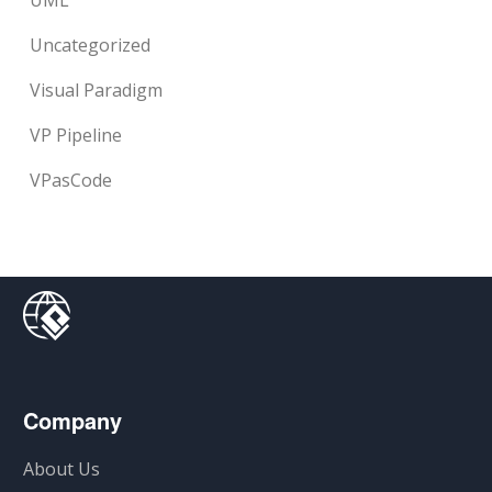
UML
Uncategorized
Visual Paradigm
VP Pipeline
VPasCode
Company
About Us