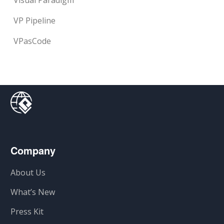
Visual Paradigm
VP Pipeline
VPasCode
Company
About Us
What’s New
Press Kit