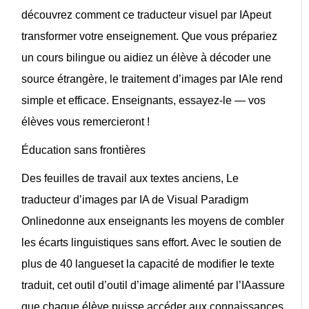
découvrez comment ce
traducteur visuel par IA
peut
transformer votre enseignement. Que vous prépariez
un cours bilingue ou aidiez un élève à décoder une
source étrangère,
le traitement d’images par IA
le rend
simple et efficace. Enseignants, essayez-le — vos
élèves vous remercieront !
Éducation sans frontières
Des feuilles de travail aux textes anciens,
Le
traducteur d’images par IA de Visual Paradigm
Online
donne aux enseignants les moyens de combler
les écarts linguistiques sans effort. Avec
le soutien de
plus de 40 langues
et la capacité de
modifier le texte
traduit
, cet outil
d’outil d’image alimenté par l’IA
assure
que chaque élève puisse accéder aux connaissances