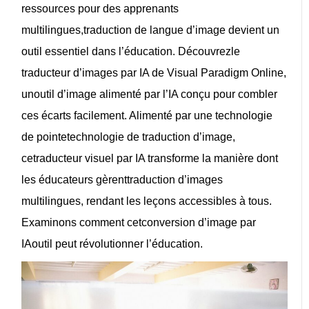
ressources pour des apprenants
multilingues,
traduction de langue d’image
devient un
outil essentiel dans l’éducation. Découvrez
le
traducteur d’images par IA de Visual Paradigm Online
,
un
outil d’image alimenté par l’IA
conçu pour combler
ces écarts facilement. Alimenté par une technologie
de pointe
technologie de traduction d’image
,
ce
traducteur visuel par IA
transforme la manière dont
les éducateurs gèrent
traduction d’images
multilingues
, rendant les leçons accessibles à tous.
Examinons comment cet
conversion d’image par
IA
outil peut révolutionner l’éducation.