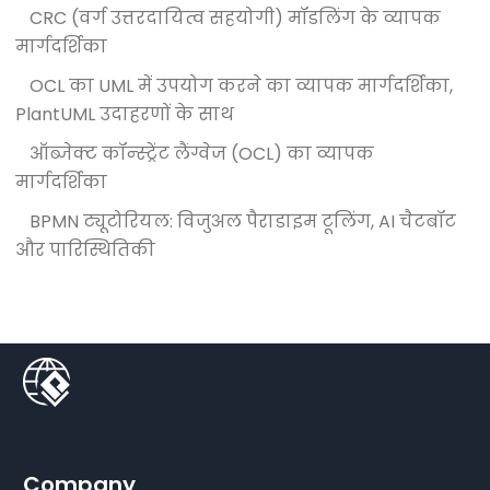
CRC (वर्ग उत्तरदायित्व सहयोगी) मॉडलिंग के व्यापक
मार्गदर्शिका
OCL का UML में उपयोग करने का व्यापक मार्गदर्शिका,
PlantUML उदाहरणों के साथ
ऑब्जेक्ट कॉन्स्ट्रेंट लैंग्वेज (OCL) का व्यापक
मार्गदर्शिका
BPMN ट्यूटोरियल: विजुअल पैराडाइम टूलिंग, AI चैटबॉट
और पारिस्थितिकी
Company