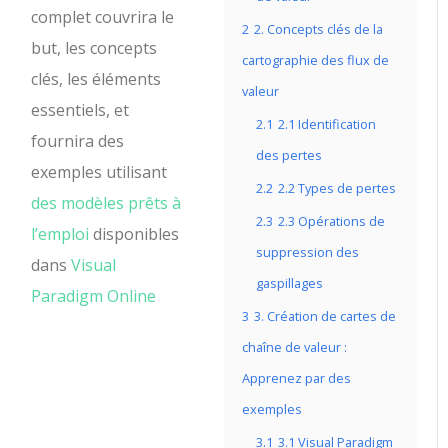
complet couvrira le
2
2. Concepts clés de la
but, les concepts
cartographie des flux de
clés, les éléments
valeur
essentiels, et
2.1
2.1 Identification
fournira des
des pertes
exemples utilisant
2.2
2.2 Types de pertes
des modèles prêts à
2.3
2.3 Opérations de
l’emploi
disponibles
suppression des
dans
Visual
gaspillages
Paradigm Online
3
3. Création de cartes de
chaîne de valeur :
Apprenez par des
exemples
3.1
3.1 Visual Paradigm