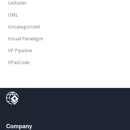
UeXceler
UML
Uncategorized
Visual Paradigm
VP Pipeline
VPasCode
Company