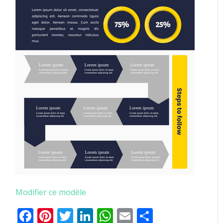
Modifier ce modèle
Facebook
Pinterest
Twitter
LinkedIn
WhatsApp
Email
Partager