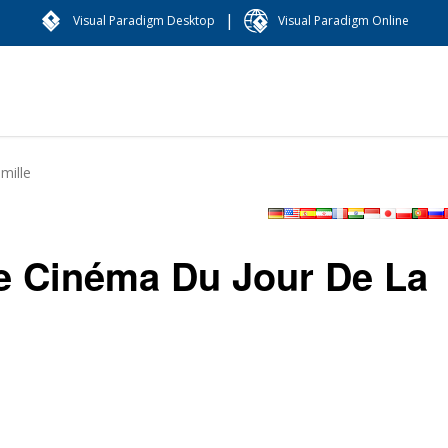
|
Visual Paradigm Desktop
Visual Paradigm Online
mille
ée Cinéma Du Jour De La