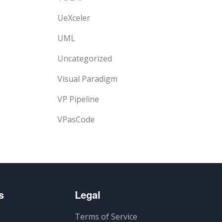
UeXceler
UML
Uncategorized
Visual Paradigm
VP Pipeline
VPasCode
s
Legal
Terms of Service