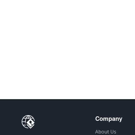
Company
About Us