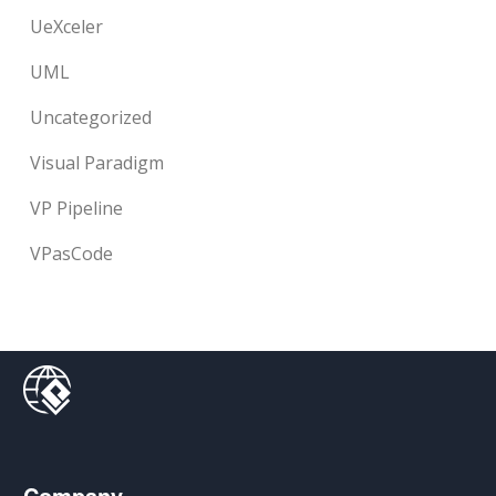
UeXceler
UML
Uncategorized
Visual Paradigm
VP Pipeline
VPasCode
Company