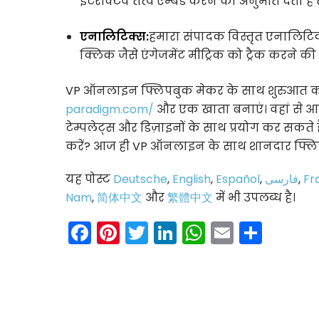
इंटरैक्टिव तत्व एम्बेड करने की अनुमति देता 
एनालिटिक्स:
हमारा संपादक विस्तृत एनालिटिक
क्लिक जैसे एंगेजमेंट मीट्रिक को ट्रैक करने की 
VP ऑनलाइन फ्लिपबुक मेकर के साथ शुरुआत कर
paradigm.com/
और एक खाता बनाएं। वहां से 
टेम्पलेट्स और डिज़ाइनों के साथ प्रयोग कर सकते ह
करें? आज ही VP ऑनलाइन के साथ शानदार फ्लिपब
यह पोस्ट
Deutsche
,
English
,
Español
,
فارسی
,
Fr
Nam
,
简体中文
और
繁體中文
में भी उपलब्ध है।
Facebook
Pinterest
Twitter
LinkedIn
WhatsAp
Email
Shar