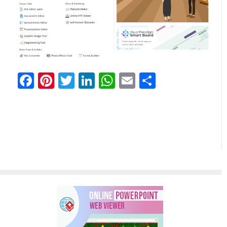
Facebook
Pinterest
Twitter
LinkedIn
WhatsApp
Email
Partager