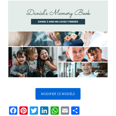
MODIFIER CE MODÈLE
Facebook
Pinterest
Twitter
LinkedIn
WhatsApp
Email
Partager