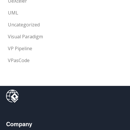
UeXceler
UML
Uncategorized
Visual Paradigm
VP Pipeline
VPasCode
Company