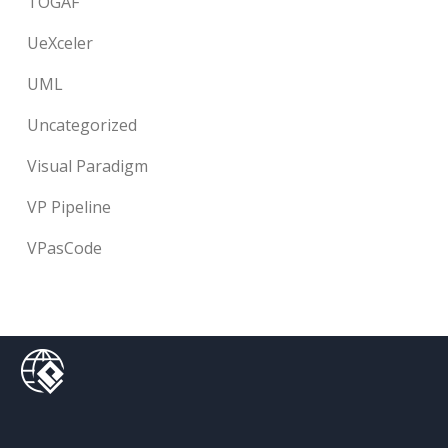
TOGAF
UeXceler
UML
Uncategorized
Visual Paradigm
VP Pipeline
VPasCode