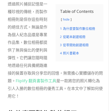
透過照片捕捉記憶是一
Table of Contents
種珍視的傳統，而製作
相冊則是保存這些時刻
hide
的絕佳方式。無論是作
1
為什麼要製作數位相冊
為個人紀念品還是專業
2
從範本創建相冊
作品集，數位相冊都提
3
從零開始創建相冊
供了無與倫比的便利與
4
照片書範本
彈性。它們讓您隨時隨
地透過任何具備網路連
接的裝置存取與分享您的回憶，無需擔心實體儲存的問
題。
Fliplify 翻頁書製作工具
是一款將您的照片轉化為
引人入勝的數位相冊的優秀工具。在本文中了解如何使
用它！