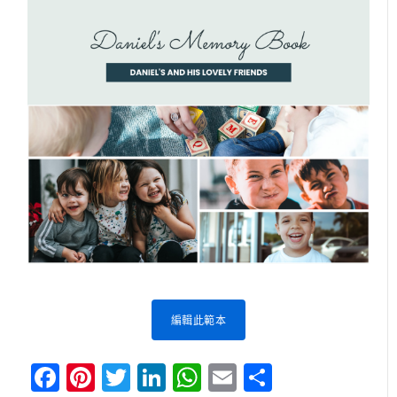
編輯此範本
Facebook
Pinterest
Twitter
LinkedIn
WhatsApp
Email
分