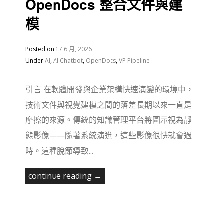
OpenDocs 整合文件與建
模
Posted on
17 6 月, 2026
Under
AI
,
AI Chatbot
,
OpenDocs
,
VP Pipeline
引言 在軟體開發與企業架構快速演變的環境中，
技術文件與視覺建模之間的落差長期以來一直是
摩擦的來源。傳統的知識管理平台將圖示視為靜
態影像——隨著系統演進，這些影像很快就會過
時。這種脫節導致...
continue reading →