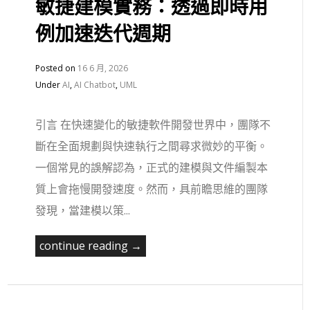
敏捷建模實務：透過即時用
例加速迭代週期
Posted on
16 6 月, 2026
Under
AI
,
AI Chatbot
,
UML
引言 在快速變化的敏捷軟件開發世界中，團隊不
斷在全面規劃與快速執行之間尋求微妙的平衡。
一個常見的誤解認為，正式的建模與文件編製本
質上會拖慢開發速度。然而，具前瞻思維的團隊
發現，當建模以策...
continue reading →