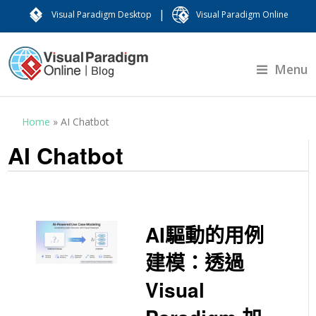
|
Visual Paradigm Desktop
Visual Paradigm Online
Menu
Home
»
AI Chatbot
AI Chatbot
AI驅動的用例
建模：透過
Visual