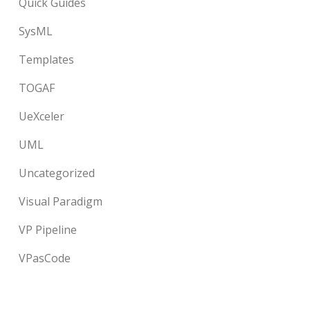
Quick Guides
SysML
Templates
TOGAF
UeXceler
UML
Uncategorized
Visual Paradigm
VP Pipeline
VPasCode