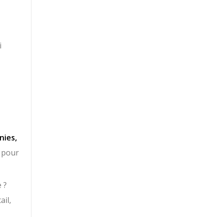
i
nies,
 pour
 ?
ail,