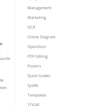
Management
Marketing
OCR
Online Diagram
r.
OpenDocs
e
PDF Editing
uscite
Posters
Quick Guides
 de
SysML
ises
Templates
TOGAF