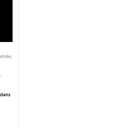
nimée,
.
e dans