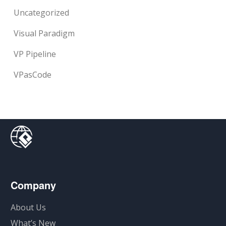
Uncategorized
Visual Paradigm
VP Pipeline
VPasCode
Company
About Us
What’s New