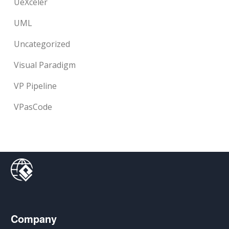
UeXceler
UML
Uncategorized
Visual Paradigm
VP Pipeline
VPasCode
Company