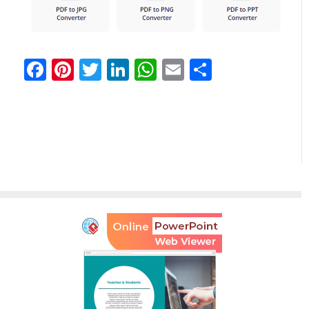
Facebook
Pinterest
Twitter
LinkedIn
WhatsApp
Email
Partager