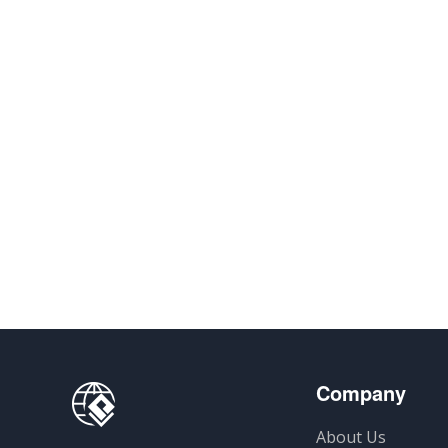
Company
About Us