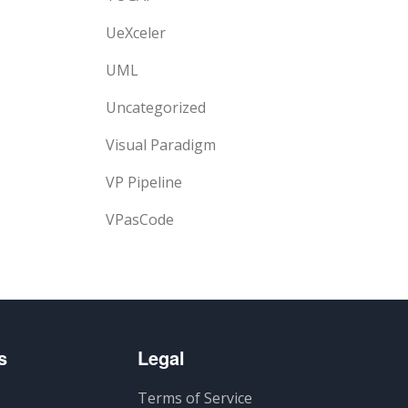
UeXceler
UML
Uncategorized
Visual Paradigm
VP Pipeline
VPasCode
s
Legal
Terms of Service