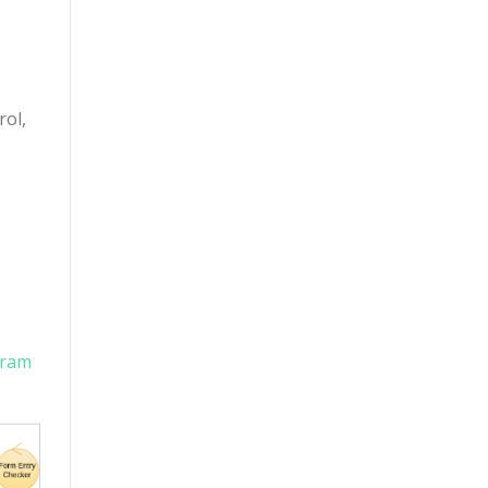
rol,
gram