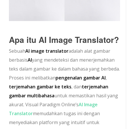
Apa itu AI Image Translator?
Sebuah
AI image translator
adalah alat gambar
berbasis
AI
yang mendeteksi dan menerjemahkan
teks dalam gambar ke dalam bahasa yang berbeda.
Proses ini melibatkan
pengenalan gambar AI
,
terjemahan gambar ke teks
, dan
terjemahan
gambar multibahasa
untuk memastikan hasil yang
akurat. Visual Paradigm Online’s
AI Image
Translator
memudahkan tugas ini dengan
menyediakan platform yang intuitif untuk