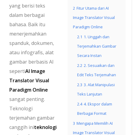
yang berisi teks
2
Fitur Utama dari AI
dalam berbagai
Image Translator Visual
bahasa. Baik itu
Paradigm Online
menerjemahkan
2.1
1. Unggah dan
spanduk, dokumen,
Terjemahkan Gambar
atau infografis, alat
Secara Instan
gambar berbasis AI
2.2
2. Sesuaikan dan
seperti
AI Image
Edit Teks Terjemahan
Translator Visual
2.3
3. Alat Manipulasi
Paradigm Online
Teks Lanjutan
sangat penting.
2.4
4. Ekspor dalam
Teknologi
Berbagai Format
terjemahan gambar
3
Mengapa Memilih AI
canggih ini
teknologi
Image Translator Visual