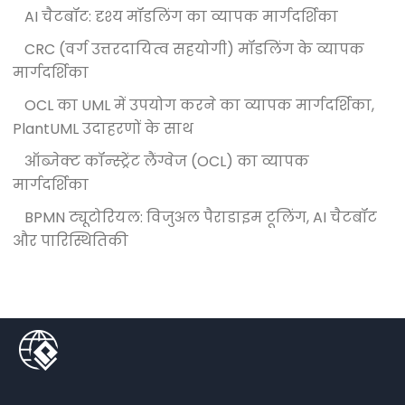
AI चैटबॉट: दृश्य मॉडलिंग का व्यापक मार्गदर्शिका
CRC (वर्ग उत्तरदायित्व सहयोगी) मॉडलिंग के व्यापक
मार्गदर्शिका
OCL का UML में उपयोग करने का व्यापक मार्गदर्शिका,
PlantUML उदाहरणों के साथ
ऑब्जेक्ट कॉन्स्ट्रेंट लैंग्वेज (OCL) का व्यापक
मार्गदर्शिका
BPMN ट्यूटोरियल: विजुअल पैराडाइम टूलिंग, AI चैटबॉट
और पारिस्थितिकी