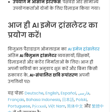
उपयोग में आसान इंटरफेस
: पेशेवरों और सामान्य
उपयोगकर्ताओं दोनों के लिए डिज़ाइन किया गया।
आज ही AI इमेज ट्रांसलेटर का
प्रयोग करें!
विजुअल पैराडाइग ऑनलाइन का
AI इमेज ट्रांसलेटर
अंतिम
AI विजुअल ट्रांसलेटर
व्यवसायों, शिक्षकों,
डिज़ाइनरों और कंटेंट निर्माताओं के लिए। आज ही
अपनी छवियों का अनुवाद शुरू करें और बिना किसी
रुकावट के,
AI-संचालित छवि रूपांतरण
अपनी
उंगलियों पर!
यह पोस्ट
Deutsche
,
English
,
Español
,
فارسی
,
Français
,
Bahasa Indonesia
,
日本語
,
Polski
,
Portuguese
,
Ру́сский
,
Việt Nam
,
简体中文
और
繁體中