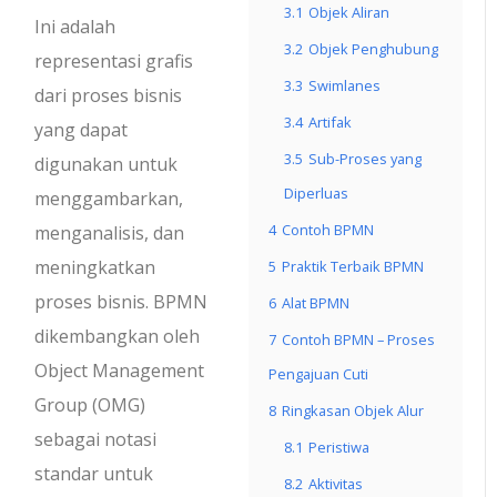
3.1
Objek Aliran
Ini adalah
3.2
Objek Penghubung
representasi grafis
3.3
Swimlanes
dari proses bisnis
3.4
Artifak
yang dapat
3.5
Sub-Proses yang
digunakan untuk
Diperluas
menggambarkan,
4
Contoh BPMN
menganalisis, dan
meningkatkan
5
Praktik Terbaik BPMN
proses bisnis. BPMN
6
Alat BPMN
dikembangkan oleh
7
Contoh BPMN – Proses
Object Management
Pengajuan Cuti
Group (OMG)
8
Ringkasan Objek Alur
sebagai notasi
8.1
Peristiwa
standar untuk
8.2
Aktivitas