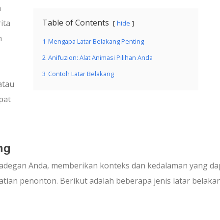
n
Table of Contents
ita
hide
n
1
Mengapa Latar Belakang Penting
2
Anifuzion: Alat Animasi Pilihan Anda
3
Contoh Latar Belakang
atau
pat
ng
k adegan Anda, memberikan konteks dan kedalaman yang da
an penonton. Berikut adalah beberapa jenis latar belaka