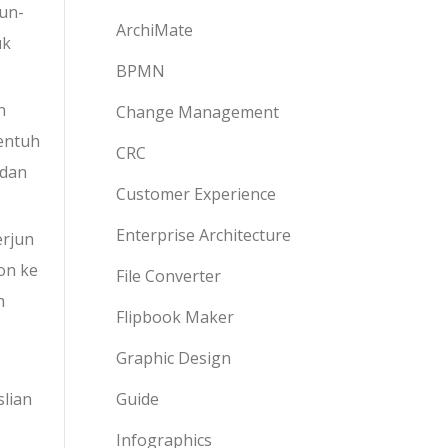
aun-
ArchiMate
uk
BPMN
n
Change Management
yentuh
CRC
 dan
Customer Experience
Enterprise Architecture
erjun
on ke
File Converter
h
Flipbook Maker
Graphic Design
lian
Guide
Infographics