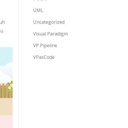
UML
nuh
Uncategorized
mu
Visual Paradigm
VP Pipeline
VPasCode