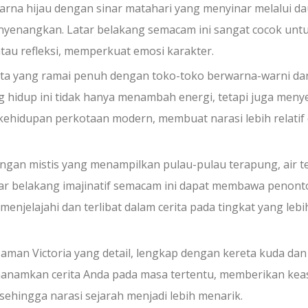
arna hijau dengan sinar matahari yang menyinar melalui d
yenangkan. Latar belakang semacam ini sangat cocok unt
u refleksi, memperkuat emosi karakter.
ota yang ramai penuh dengan toko-toko berwarna-warni da
ng hidup ini tidak hanya menambah energi, tetapi juga men
hidupan perkotaan modern, membuat narasi lebih relatif
gan mistis yang menampilkan pulau-pulau terapung, air t
tar belakang imajinatif semacam ini dapat membawa penont
njelajahi dan terlibat dalam cerita pada tingkat yang lebi
zaman Victoria yang detail, lengkap dengan kereta kuda dan
nanamkan cerita Anda pada masa tertentu, memberikan keas
hingga narasi sejarah menjadi lebih menarik.