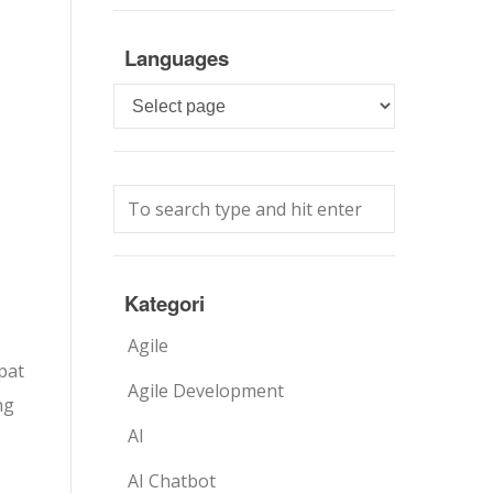
Languages
Languages
Kategori
Agile
pat
Agile Development
ng
AI
AI Chatbot