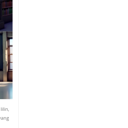
ilin,
yang