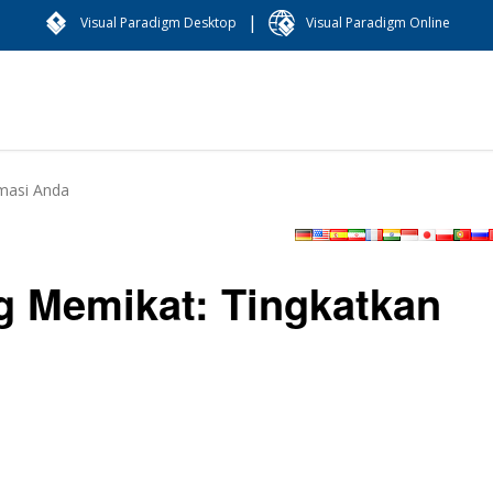
|
Visual Paradigm Desktop
Visual Paradigm Online
masi Anda
g Memikat: Tingkatkan