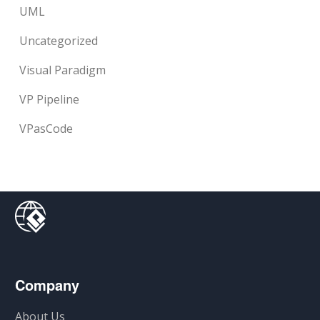
UML
Uncategorized
Visual Paradigm
VP Pipeline
VPasCode
Company
About Us