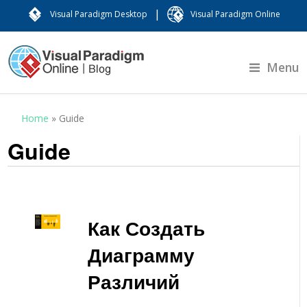
|
Visual Paradigm Desktop
Visual Paradigm Online
Menu
Home
»
Guide
Guide
Как Создать
Диаграмму
Различий