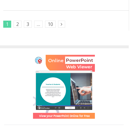
1
2
3
…
10
Next Posts