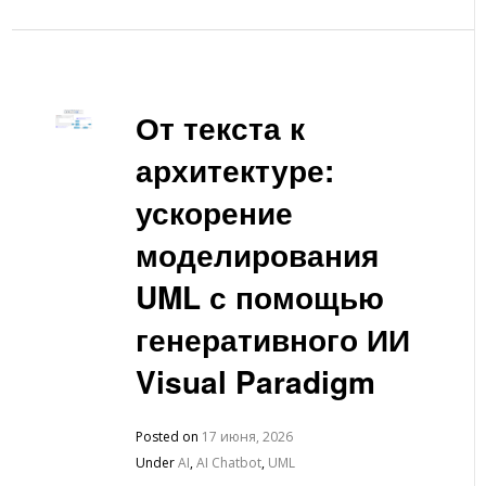
От текста к
архитектуре:
ускорение
моделирования
UML с помощью
генеративного ИИ
Visual Paradigm
Posted on
17 июня, 2026
Under
AI
,
AI Chatbot
,
UML