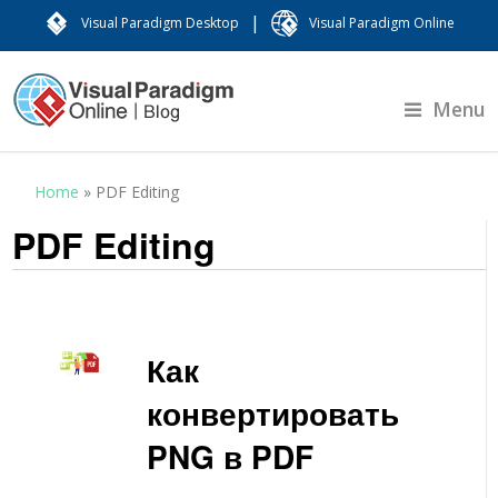
|
Visual Paradigm Desktop
Visual Paradigm Online
Menu
Home
»
PDF Editing
PDF Editing
Как
конвертировать
PNG в PDF