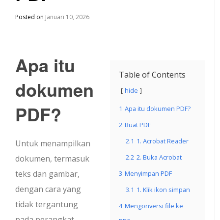
Posted on
Januari 10, 2026
Apa itu
Table of Contents
dokumen
hide
PDF?
1
Apa itu dokumen PDF?
2
Buat PDF
2.1
1. Acrobat Reader
Untuk menampilkan
2.2
2. Buka Acrobat
dokumen, termasuk
teks dan gambar,
3
Menyimpan PDF
dengan cara yang
3.1
1. Klik ikon simpan
tidak tergantung
4
Mengonversi file ke
pada perangkat