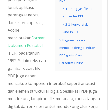
PDF
lunak aplikasi,
4.1
1. Unggah file ke
perangkat keras,
konverter PDF
dan sistem operasi,
4.2
2. Konversi dan
Adobe
Unduh PDF
menciptakan
Format
5
Bagaimana cara
Dokumen Portabel
membuat dengan editor
(PDF) pada tahun
PDF gratis Visual
1992. Selain teks dan
Paradigm Online?
gambar datar, file
PDF juga dapat
mencakup komponen interaktif seperti anotasi
dan elemen struktural logis. Spesifikasi PDF juga
mendukung lampiran file, metadata, tanda tangan
digital, dan enkripsi untuk mendukung alur kerja