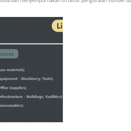
elola dan menyempurnakan struktur penguraian sumber d