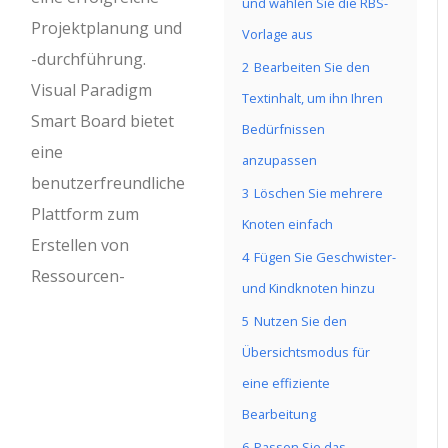
und wählen Sie die RBS-
Projektplanung und
Vorlage aus
-durchführung.
2
Bearbeiten Sie den
Visual Paradigm
Textinhalt, um ihn Ihren
Smart Board bietet
Bedürfnissen
eine
anzupassen
benutzerfreundliche
3
Löschen Sie mehrere
Plattform zum
Knoten einfach
Erstellen von
4
Fügen Sie Geschwister-
Ressourcen-
und Kindknoten hinzu
5
Nutzen Sie den
Übersichtsmodus für
eine effiziente
Bearbeitung
6
Passen Sie das