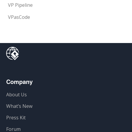
VP Pipeline
VPasCode
Company
About Us
What’s New
Press Kit
Forum