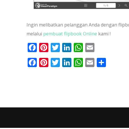
Ingin melibatkan pelanggan Anda dengan flipbo
melalui
pembuat flipbook Online
kami !
Facebook
Pinterest
Twitter
LinkedIn
Ada
Surel
Memba
apa
Facebook
Pinterest
Twitter
LinkedIn
WhatsApp
Email
Shar