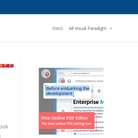
Docs
All Visual Paradigm
book
t