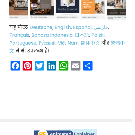
यह पोस्ट
Deutsche
,
English
,
Español
,
فارسی
,
Français
,
Bahasa Indonesia
,
日本語
,
Polski
,
Portuguese
,
Ру́сский
,
Việt Nam
,
简体中文
और
繁體中
文
में भी उपलब्ध है।
Facebook
Pinterest
Twitter
LinkedIn
WhatsApp
Email
Share