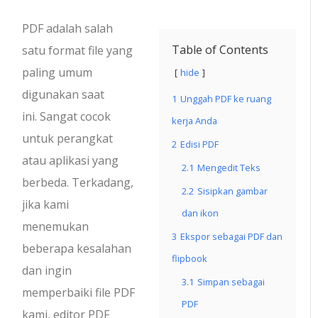
PDF adalah salah
Table of Contents
satu format file yang
paling umum
hide
digunakan saat
1
Unggah PDF ke ruang
ini. Sangat cocok
kerja Anda
untuk perangkat
2
Edisi PDF
atau aplikasi yang
2.1
Mengedit Teks
berbeda. Terkadang,
2.2
Sisipkan gambar
jika kami
dan ikon
menemukan
3
Ekspor sebagai PDF dan
beberapa kesalahan
flipbook
dan ingin
3.1
Simpan sebagai
memperbaiki file PDF
PDF
kami, editor PDF