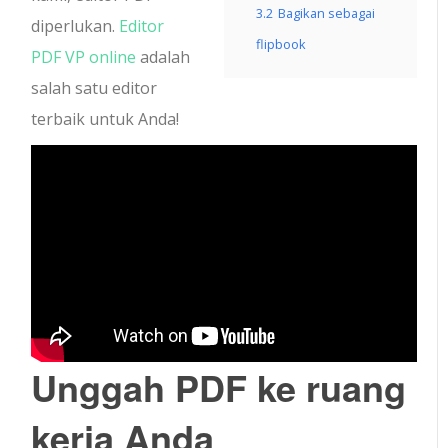
3.2
Bagikan sebagai
diperlukan.
Editor
flipbook
PDF VP online
adalah
salah satu editor
terbaik untuk Anda!
Unggah PDF ke ruang
kerja Anda