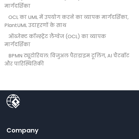
मार्गदर्शिका
OCL का UML में उपयोग करने का व्यापक मार्गदर्शिका,
PlantUML उदाहरणों के साथ
ऑब्जेक्ट कॉन्स्ट्रेंट लैंग्वेज (OCL) का व्यापक
मार्गदर्शिका
BPMN ट्यूटोरियल: विजुअल पैराडाइम टूलिंग, AI चैटबॉट
और पारिस्थितिकी
Company