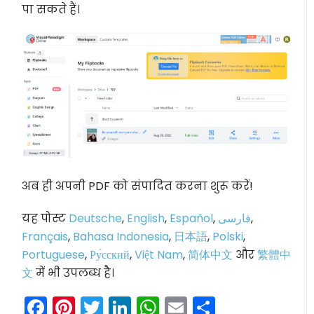
पा सकते हैं।
अब ही अपनी PDF को संपादित करना शुरू करें!
यह पोस्ट
Deutsche
,
English
,
Español
,
فارسی
,
Français
,
Bahasa Indonesia
,
日本語
,
Polski
,
Portuguese
,
Ру́сский
,
Việt Nam
,
简体中文
और
繁體中
文
में भी उपलब्ध है।
Facebook
Pinterest
Twitter
LinkedIn
WhatsApp
Email
Share