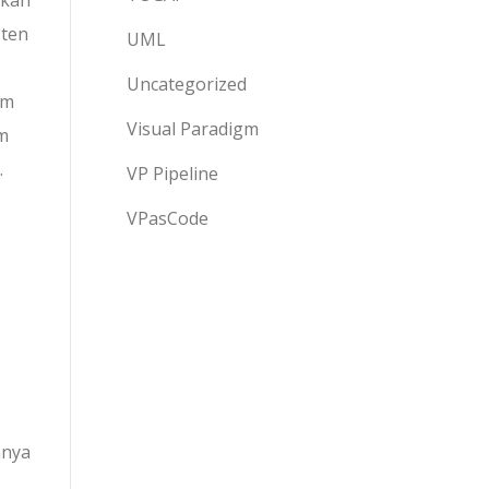
sten
UML
Uncategorized
gm
Visual Paradigm
m
.
VP Pipeline
VPasCode
hnya