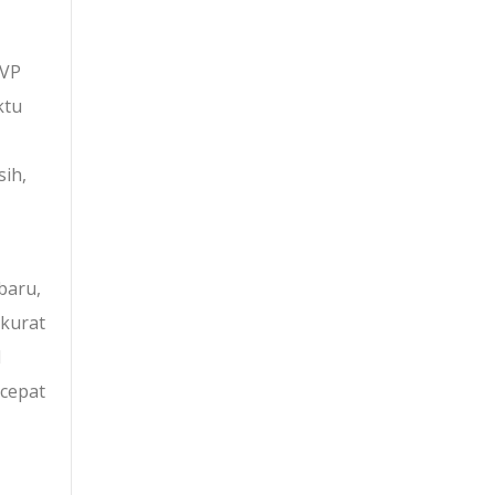
 VP
ktu
ih,
baru,
akurat
l
 cepat