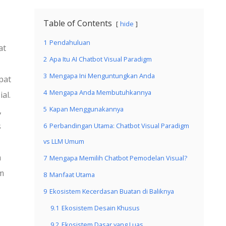
Table of Contents
hide
1
Pendahuluan
at
2
Apa Itu AI Chatbot Visual Paradigm
3
Mengapa Ini Menguntungkan Anda
pat
4
Mengapa Anda Membutuhkannya
al.
5
Kapan Menggunakannya
,
s
6
Perbandingan Utama: Chatbot Visual Paradigm
vs LLM Umum
n
7
Mengapa Memilih Chatbot Pemodelan Visual?
am
8
Manfaat Utama
9
Ekosistem Kecerdasan Buatan di Baliknya
9.1
Ekosistem Desain Khusus
9.2
Ekosistem Dasar yang Luas