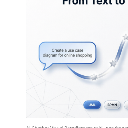
AI Chatbot Visual Paradigm mewakili peruba