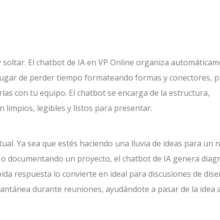
r y soltar. El chatbot de IA en VP Online organiza automática
n lugar de perder tiempo formateando formas y conectores, 
rlas con tu equipo. El chatbot se encarga de la estructura,
impios, legibles y listos para presentar.
ctual. Ya sea que estés haciendo una lluvia de ideas para un
l o documentando un proyecto, el chatbot de IA genera dia
da respuesta lo convierte en ideal para discusiones de dise
tantánea durante reuniones, ayudándote a pasar de la idea a