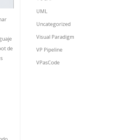
UML
nar
Uncategorized
o
Visual Paradigm
nguaje
bot de
VP Pipeline
as
VPasCode
ando