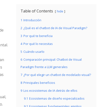
Table of Contents
hide
1
Introducción
2
¿Qué es el chatbot de IA de Visual Paradigm?
 de
3
Por qué te beneficia
4
Por qué lo necesitas
ntal.
5
Cuándo usarlo
tan
6
Comparación principal: Chatbot de Visual
os
Paradigm frente a LLM generales
as
7
¿Por qué elegir un chatbot de modelado visual?
8
Principales beneficios
9
Los ecosistemas de IA detrás de ellos
ual,
9.1
Ecosistemas de diseño especializados
o.
9.2
Ecosistemas fundamentales amplios