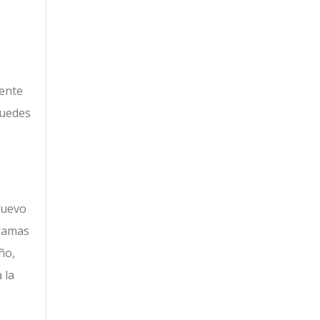
mente
puedes
 nuevo
gramas
ño,
 la