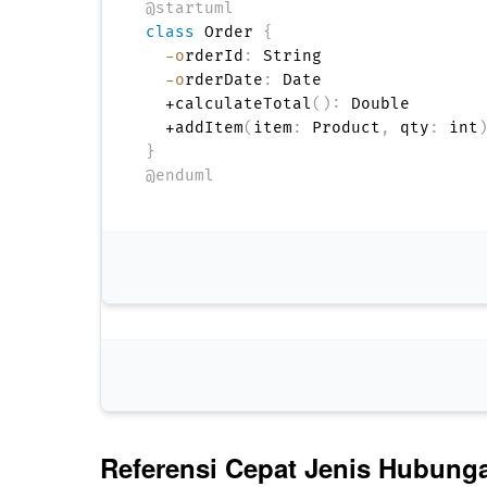
@startuml
class
 Order 
{
-o
rderId
:
 String

-o
rderDate
:
 Date

  +calculateTotal
(
)
:
 Double

  +addItem
(
item
:
 Product
,
 qty
:
 int
}
@enduml
Referensi Cepat Jenis Hubung