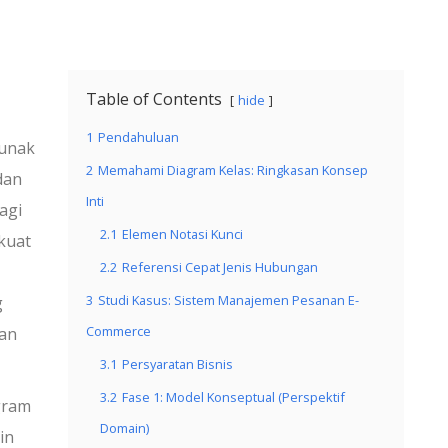
Table of Contents
hide
1
Pendahuluan
lunak
2
Memahami Diagram Kelas: Ringkasan Konsep
dan
Inti
agi
2.1
Elemen Notasi Kunci
 kuat
2.2
Referensi Cepat Jenis Hubungan
3
Studi Kasus: Sistem Manajemen Pesanan E-
g
Commerce
an
3.1
Persyaratan Bisnis
3.2
Fase 1: Model Konseptual (Perspektif
gram
Domain)
in