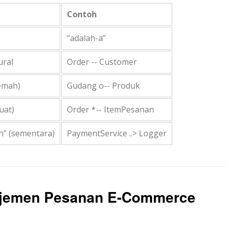
Contoh
“adalah-a”
ural
Order -- Customer
lemah)
Gudang o-- Produk
uat)
Order *-- ItemPesanan
” (sementara)
PaymentService ..> Logger
ajemen Pesanan E-Commerce