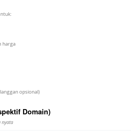
ntuk:
n harga
langgan opsional)
spektif Domain)
a nyata