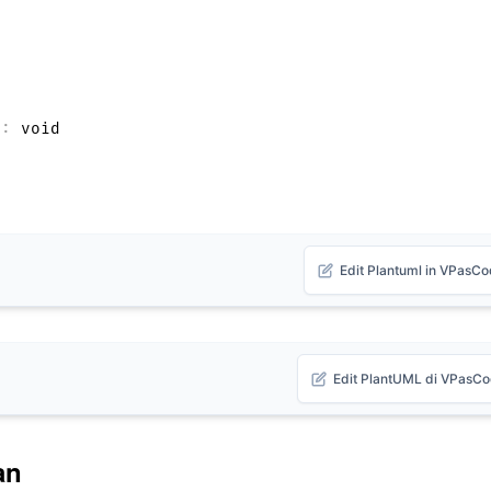
)
:
Edit Plantuml in VPasC
Edit PlantUML di VPasC
an