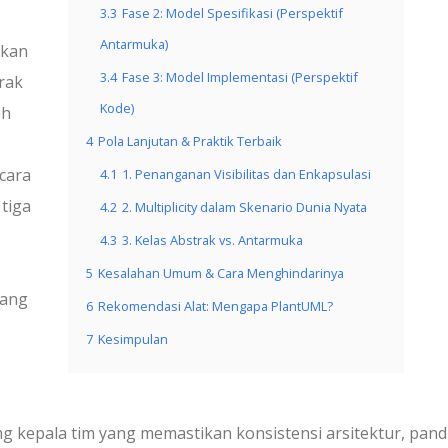
3.3
Fase 2: Model Spesifikasi (Perspektif
Antarmuka)
ikan
3.4
Fase 3: Model Implementasi (Perspektif
rak
Kode)
oh
4
Pola Lanjutan & Praktik Terbaik
cara
4.1
1. Penanganan Visibilitas dan Enkapsulasi
tiga
4.2
2. Multiplicity dalam Skenario Dunia Nyata
4.3
3. Kelas Abstrak vs. Antarmuka
5
Kesalahan Umum & Cara Menghindarinya
yang
6
Rekomendasi Alat: Mengapa PlantUML?
7
Kesimpulan
 kepala tim yang memastikan konsistensi arsitektur, pan