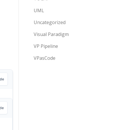
UML
Uncategorized
Visual Paradigm
VP Pipeline
VPasCode
ode
ode