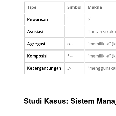
Tipe
Simbol
Makna
Pewarisan
`–
>`
Asosiasi
--
Tautan strukt
Agregasi
o--
“memiliki-a” (
Komposisi
*--
“memiliki-a” (k
Ketergantungan
..>
“menggunakan
Studi Kasus: Sistem Man