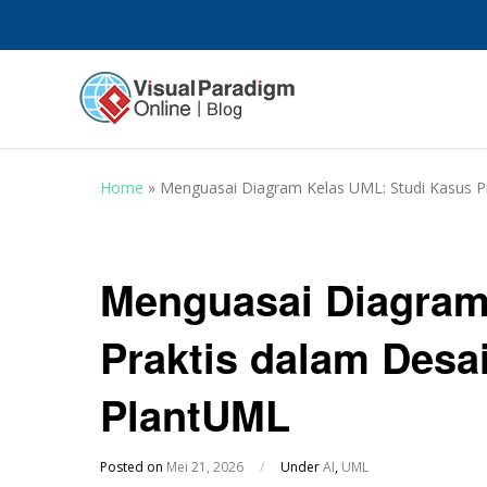
Home
»
Menguasai Diagram Kelas UML: Studi Kasus P
Menguasai Diagram
Praktis dalam Desa
PlantUML
Posted on
Mei 21, 2026
/
Under
AI
,
UML