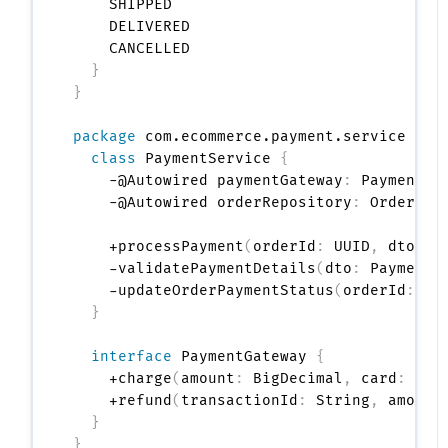
    SHIPPED

    DELIVERED

    CANCELLED

}
}
package
 com.ecommerce.payment.service 
{
class
 PaymentService 
{
    -@Autowired paymentGateway
:
 PaymentGat
    -@Autowired orderRepository
:
 OrderRepo
    +processPayment
(
orderId
:
 UUID
,
 dto
:
 P
    -validatePaymentDetails
(
dto
:
 PaymentR
    -updateOrderPaymentStatus
(
orderId
:
 UU
}
interface
 PaymentGateway 
{
    +charge
(
amount
:
 BigDecimal
,
 card
:
 Car
    +refund
(
transactionId
:
 String
,
 amount
}
}