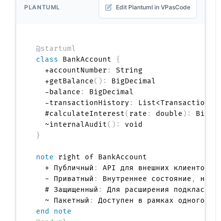
PLANTUML
Edit Plantuml in VPasCode
@startuml
class
 BankAccount 
{
  +accountNumber
:
 String

  +getBalance
(
)
:
 BigDecimal

  -balance
:
 BigDecimal

  -transactionHistory
:
 List<Transaction>

  #calculateInterest
(
rate
:
 double
)
:
 BigDec
  ~internalAudit
(
)
:
}
note
 right of BankAccount

  + Публичный
:
 API для внешних клиентов

  - Приватный
:
 Внутреннее состояние
,
 недо
  # Защищенный
:
 Для расширения подклассами
  ~ Пакетный
:
end note