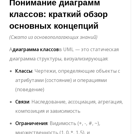
Понимание диаграмм
классов: краткий обзор
основных концепций
(Сжато из основополагающих знаний)
А
диаграмма классов
в UML — это статическая
диаграмма структуры, визуализирующая:
Классы
: Чертежи, определяющие объекты с
атрибутами (состояние) и операциями
(поведение)
Связи
: Наследование, ассоциация, агрегация,
композиция и зависимость
Ограничения
: Видимость (
+
,
-
,
#
,
~
),
множественность (
1
,
0..*
,
1..5
), и