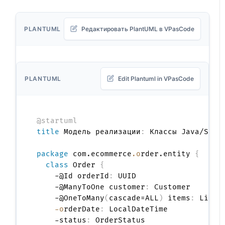
PLANTUML
Редактировать PlantUML в VPasCode
PLANTUML
Edit Plantuml in VPasCode
@startuml
title
 Модель реализации
:
 Классы Java/Sprin
package
 com.ecommerce
.o
rder.entity 
{
class
 Order 
{
    -@Id orderId
:
 UUID

    -@ManyToOne customer
:
 Customer

    -@OneToMany
(
cascade=ALL
)
 items
:
 List<O
-o
rderDate
:
 LocalDateTime

    -status
:
 OrderStatus
