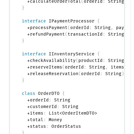
  +calculateOrderTotal
(
orderId
:
 String
)
:
}
interface
 IPaymentProcessor 
{
  +processPayment
(
orderId
:
 String
,
 paymen
  +refundPayment
(
transactionId
:
 String
,
 a
}
interface
 IInventoryService 
{
  +checkAvailability
(
productId
:
 String
,
 q
  +reserveItems
(
orderId
:
 String
,
 items
:
 L
  +releaseReservation
(
orderId
:
 String
)
:
}
class
 OrderDTO 
{
  +orderId
:
 String

  +customerId
:
 String

  +items
:
 List<OrderItemDTO>

  +total
:
 Money

  +status
:
}