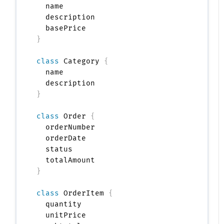
  name

  description

}
class
 Category 
{
  name

}
class
 Order 
{
  orderNumber

  orderDate

  status

}
class
 OrderItem 
{
  quantity

  unitPrice
