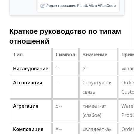
Редактирование PlantUML в VPasCode
Краткое руководство по типам
отношений
Тип
Символ
Значение
При
Наследование
`–
>`
«явля
Ассоциация
--
Структурная
Order
связь
Cust
Агрегация
o--
«имеет-а»
Ware
(слабое)
Prod
Композиция
*--
«владеет-а»
Order