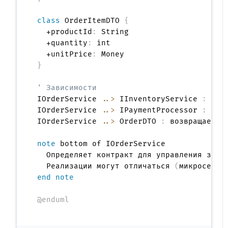
class
 OrderItemDTO 
{
  +productId
:
 String

  +quantity
:
 int

  +unitPrice
:
}
' Зависимости
IOrderService 
..>
 IInventoryService 
:
 испо
IOrderService 
..>
 IPaymentProcessor 
:
 коо
IOrderService 
..>
 OrderDTO 
:
 возвращает >

note
 bottom of IOrderService

  Определяет контракт для управления заказ
  Реализации могут отличаться 
(
микросерви
end note
@enduml