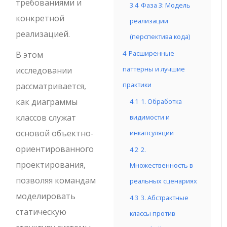
требованиями и
3.4
Фаза 3: Модель
конкретной
реализации
реализацией.
(перспектива кода)
4
Расширенные
В этом
паттерны и лучшие
исследовании
практики
рассматривается,
как диаграммы
4.1
1. Обработка
классов служат
видимости и
основой объектно-
инкапсуляции
ориентированного
4.2
2.
проектирования,
Множественность в
позволяя командам
реальных сценариях
моделировать
4.3
3. Абстрактные
статическую
классы против