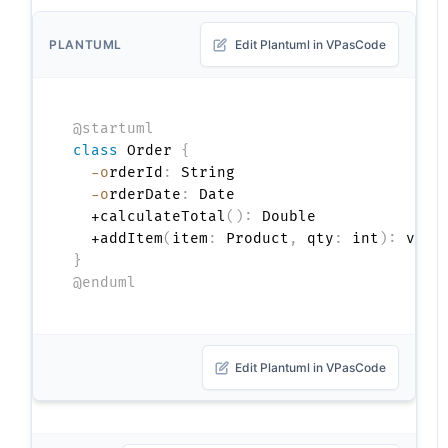
PLANTUML
Edit Plantuml in VPasCode
@startuml
class
 Order 
{
-o
rderId
:
 String

-o
rderDate
:
 Date

  +calculateTotal
(
)
:
 Double

  +addItem
(
item
:
 Product
,
 qty
:
 int
)
:
}
@enduml
Edit Plantuml in VPasCode