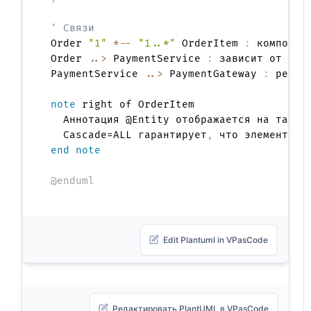
' Связи
Order 
"1"
*--
"1..*"
 OrderItem 
:
 композици
Order 
..>
 PaymentService 
:
 зависит от >

PaymentService 
..>
 PaymentGateway 
:
 реализ
note
 right of OrderItem

  Аннотация @Entity отображается на таблиц
  Cascade=ALL гарантирует
,
end note
@enduml
Edit Plantuml in VPasCode
Редактировать PlantUML в VPasCode