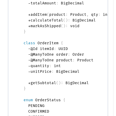
    -totalAmount
:
 BigDecimal

    +addItem
(
product
:
 Product
,
 qty
:
 int
)
:
    +calculateTotal
(
)
:
 BigDecimal

    +markAsShipped
(
)
:
 void

}
class
 OrderItem 
{
    -@Id itemId
:
 UUID

    -@ManyToOne order
:
 Order

    -@ManyToOne product
:
 Product

    -quantity
:
 int

    -unitPrice
:
 BigDecimal

    +getSubtotal
(
)
:
 BigDecimal

}
enum
 OrderStatus 
{
    PENDING

    CONFIRMED
