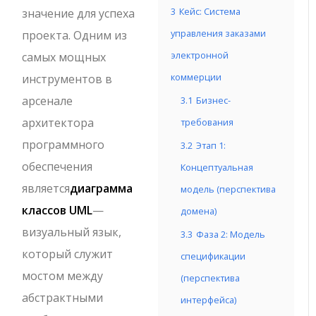
3
Кейс: Система
значение для успеха
управления заказами
проекта. Одним из
электронной
самых мощных
коммерции
инструментов в
арсенале
3.1
Бизнес-
архитектора
требования
программного
3.2
Этап 1:
обеспечения
Концептуальная
является
диаграмма
модель (перспектива
классов UML
—
домена)
визуальный язык,
3.3
Фаза 2: Модель
который служит
спецификации
мостом между
(перспектива
абстрактными
интерфейса)