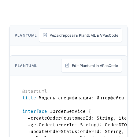
PLANTUML
Редактировать PlantUML в VPasCode
PLANTUML
Edit Plantuml in VPasCode
@startuml
title
 Модель спецификации
:
 Интерфейсы серв
interface
 IOrderService 
{
  +createOrder
(
customerId
:
 String
,
 items
:
  +getOrder
(
orderId
:
 String
)
:
 OrderDTO

  +updateOrderStatus
(
orderId
:
 String
,
 sta