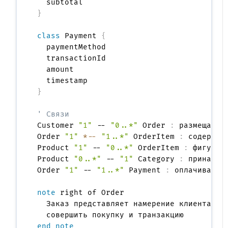
}
class
 Payment 
{
  paymentMethod

  transactionId

  amount

}
' Связи
Customer 
"1"
 -- 
"0..*"
 Order 
:
 размещает >
Order 
"1"
*--
"1..*"
 OrderItem 
:
 содержит 
Product 
"1"
 -- 
"0..*"
 OrderItem 
:
 фигуриру
Product 
"0..*"
 -- 
"1"
 Category 
:
 принадлеж
Order 
"1"
 -- 
"1..*"
 Payment 
:
 оплачивается
note
 right of Order

  Заказ представляет намерение клиента

end note