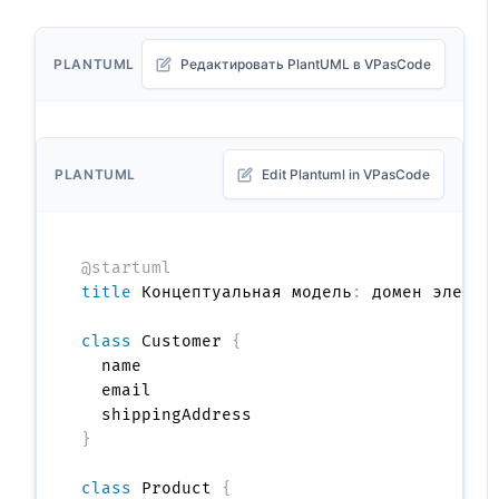
PLANTUML
Редактировать PlantUML в VPasCode
PLANTUML
Edit Plantuml in VPasCode
@startuml
title
 Концептуальная модель
:
 домен электро
class
 Customer 
{
  name

  email

}
class
 Product 
{