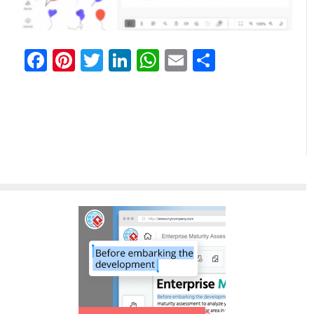
Facebook
Pinterest
Twitter
LinkedIn
WhatsApp
Email
Share