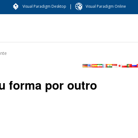
|
Visual Paradigm Desktop
Visual Paradigm Online
ante
u forma por outro