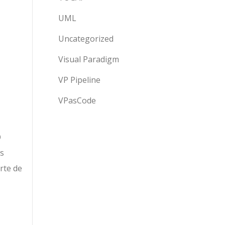
UML
Uncategorized
Visual Paradigm
VP Pipeline
VPasCode
O
us
rte de