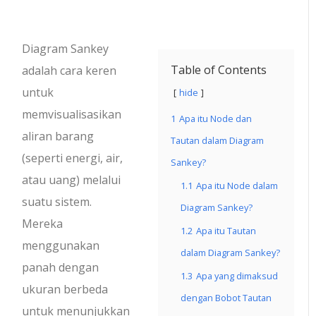
Diagram Sankey
Table of Contents
adalah cara keren
untuk
hide
memvisualisasikan
1
Apa itu Node dan
aliran barang
Tautan dalam Diagram
(seperti energi, air,
Sankey?
atau uang) melalui
1.1
Apa itu Node dalam
suatu sistem.
Diagram Sankey?
Mereka
1.2
Apa itu Tautan
menggunakan
dalam Diagram Sankey?
panah dengan
1.3
Apa yang dimaksud
ukuran berbeda
dengan Bobot Tautan
untuk menunjukkan