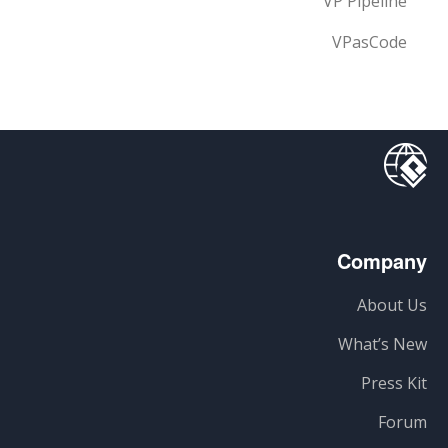
VP Pipeline
VPasCode
Company
About Us
What’s New
Press Kit
Forum