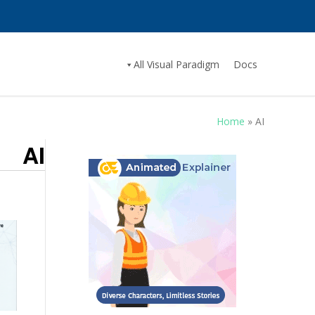
All Visual Paradigm
Docs
Home
»
AI
AI