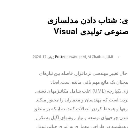
ری: شتاب دادن مدلسازی
UML با هوش مصنوعی تولیدی Visual
/
UML
,
AI Chatbot
,
AI
Under
Posted on
ژوئن 17, 2026
حال تغییر مهندسی نرمافزار، فاصله بین نیازهای
نان یک مانع مهم باقی مانده است. ایجاد
مدلسازی سنتی زبان مدلسازی یکپارچه (UML) اغلب شامل مکانیزمهای دستی
ردن است که مهندسان و معماران را مجبور میکند
ا و همخط کردن اتصالات کنند، نه اینکه بر منطق
 شدن چرخههای توسعه و نیاز روشهاي آگیل به تکرار
ی هوشمند در طراحی معماری به امری حیاتی تبدیل