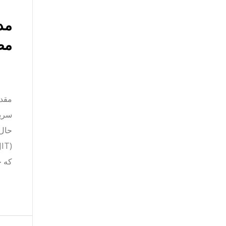
مد
مص
مقدم
سریع
حال،
که چ