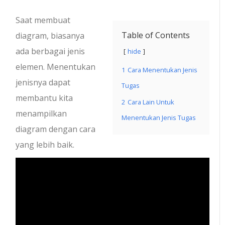
Saat membuat
Table of Contents
diagram, biasanya
ada berbagai jenis
hide
elemen.
Menentukan
1
Cara Menentukan Jenis
jenisnya dapat
Tugas
membantu kita
2
Cara Lain Untuk
menampilkan
Menentukan Jenis Tugas
diagram dengan cara
yang lebih baik.