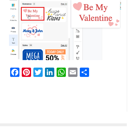
Facebook
Pinterest
Twitter
LinkedIn
WhatsApp
Email
Share