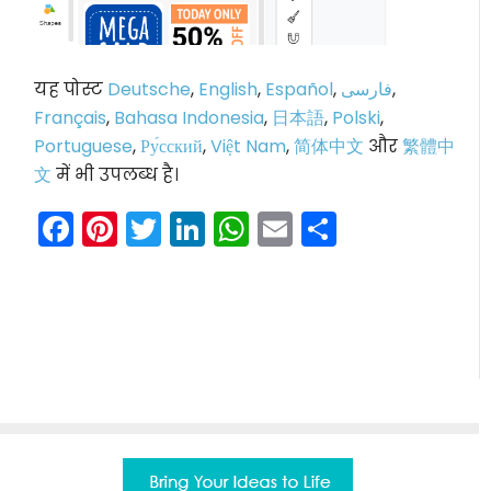
यह पोस्ट
Deutsche
,
English
,
Español
,
فارسی
,
Français
,
Bahasa Indonesia
,
日本語
,
Polski
,
Portuguese
,
Ру́сский
,
Việt Nam
,
简体中文
और
繁體中
文
में भी उपलब्ध है।
Facebook
Pinterest
Twitter
LinkedIn
WhatsApp
Email
Share