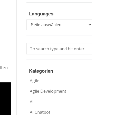
Languages
Languages
ll zu
Kategorien
Agile
Agile Development
AI
AI Chatbot