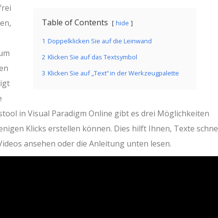
frei
Table of Contents
men,
hide
1
Doppelklicken Sie auf die Leinwand
 um
2
Klicken Sie auf das Textsymbol
nen
3
Klicken Sie auf „Text“ in der Werkzeugpalette
igt
e
ool in Visual Paradigm Online gibt es drei Möglichkeiten
enigen Klicks erstellen können. Dies hilft Ihnen, Texte schne
-Videos ansehen oder die Anleitung unten lesen.