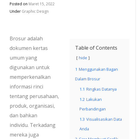
Posted on
Maret 15, 2022
Under
Graphic Design
Brosur adalah
Table of Contents
dokumen kertas
umum yang
hide
digunakan untuk
1
Menggunakan Bagan
memperkenalkan
Dalam Brosur
informasi rinci
1.1
Ringkas Datanya
tentang perusahaan,
1.2
Lakukan
produk, organisasi,
Perbandingan
dan bahkan
1.3
Visualisasikan Data
individu. Terkadang
Anda
mereka juga