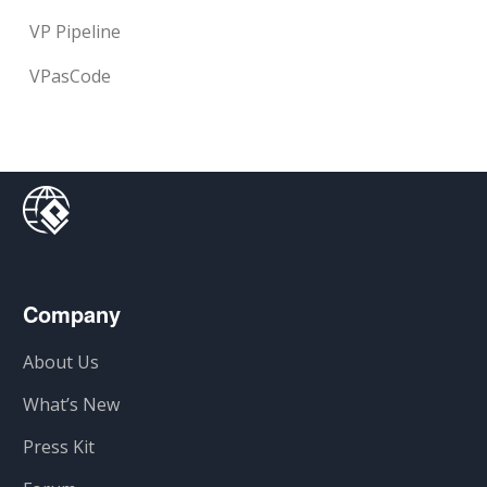
VP Pipeline
VPasCode
Company
About Us
What’s New
Press Kit